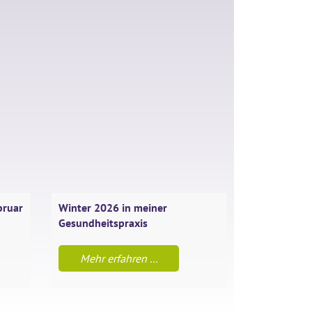
bruar
Winter 2026 in meiner
Naturheilkundl
Gesundheitspraxis
Atemwege
Mehr erfahren ...
Mehr erfah