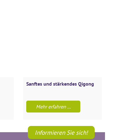
Sanftes und stärkendes Qigong
Qigong für Mä
Mehr erfahren ...
Mehr erfah
Informieren Sie sich!