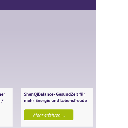
her
ShenQiBalance- GesundZeit für
Entspannung m
 /
mehr Energie und Lebensfreude
in kleiner Gru
Mehr erfahren ...
Mehr erfah