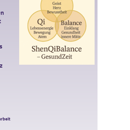
en
t
s
z
rbeit